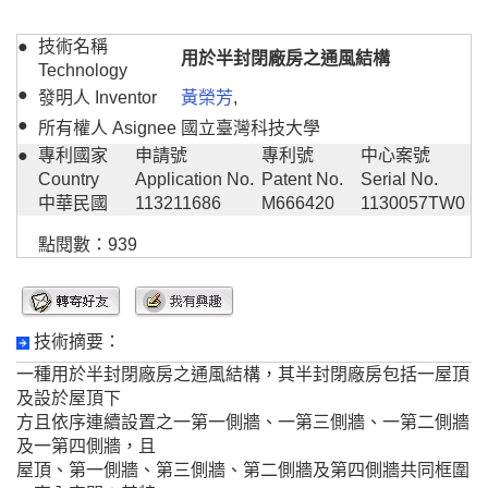
●
技術名稱
用於半封閉廠房之通風結構
Technology
●
發明人 Inventor
黃榮芳
,
●
所有權人 Asignee
國立臺灣科技大學
●
專利國家
申請號
專利號
中心案號
Country
Application No.
Patent No.
Serial No.
中華民國
113211686
M666420
1130057TW0
點閱數：939
技術摘要：
一種用於半封閉廠房之通風結構，其半封閉廠房包括一屋頂
及設於屋頂下
方且依序連續設置之一第一側牆、一第三側牆、一第二側牆
及一第四側牆，且
屋頂、第一側牆、第三側牆、第二側牆及第四側牆共同框圍