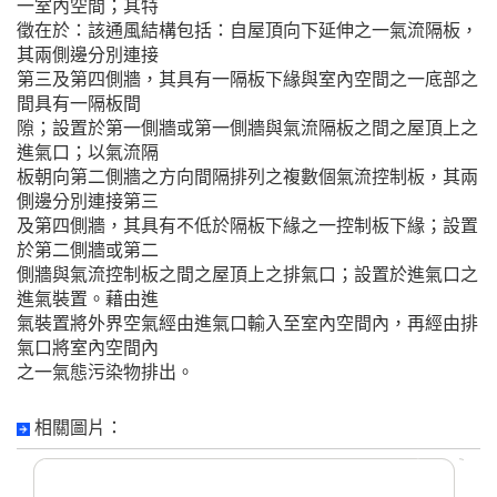
一室內空間；其特
徵在於：該通風結構包括：自屋頂向下延伸之一氣流隔板，
其兩側邊分別連接
第三及第四側牆，其具有一隔板下緣與室內空間之一底部之
間具有一隔板間
隙；設置於第一側牆或第一側牆與氣流隔板之間之屋頂上之
進氣口；以氣流隔
板朝向第二側牆之方向間隔排列之複數個氣流控制板，其兩
側邊分別連接第三
及第四側牆，其具有不低於隔板下緣之一控制板下緣；設置
於第二側牆或第二
側牆與氣流控制板之間之屋頂上之排氣口；設置於進氣口之
進氣裝置。藉由進
氣裝置將外界空氣經由進氣口輸入至室內空間內，再經由排
氣口將室內空間內
之一氣態污染物排出。
相關圖片：