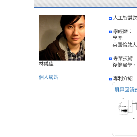
人工智慧
學經歷：
學歷:
英國倫敦大
專業技術
林儀佳
復健醫學、
個人網站
專利介紹
肌電回饋