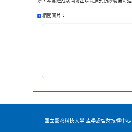
紗，本實驗成功開發出以氣渦式紡紗製備可連
相關圖片：
國立臺灣科技大學 產學處智財技轉中心 1060
2007