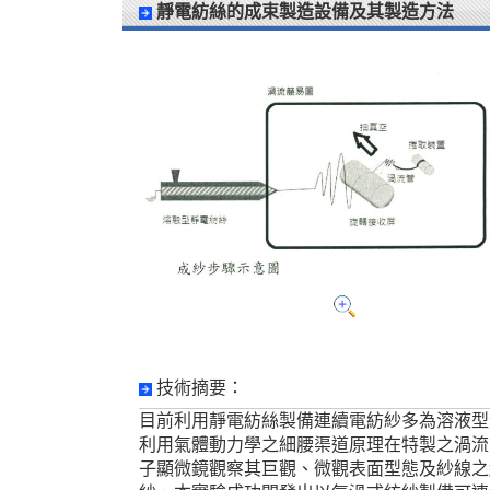
靜電紡絲的成束製造設備及其製造方法
技術摘要：
目前利用靜電紡絲製備連續電紡紗多為溶液型
利用氣體動力學之細腰渠道原理在特製之渦流
子顯微鏡觀察其巨觀、微觀表面型態及紗線之