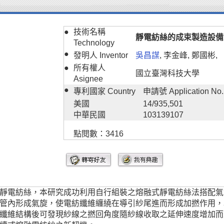
●
技術名稱
靜電紡絲的成束製造設備
Technology
●
發明人 Inventor
吳昌謀
, 李金峰, 鄭國彬,
●
所有權人
國立臺灣科技大學
Asignee
●
專利國家 Country
申請號 Application No.
美國
14/935,501
中華民國
103139107
點閱數：3416
靜電紡絲，本研究成功利用自行組裝之熔融式靜電紡絲法搭配氣
管內形成氣旋，使電紡纖維纏繞在導引紗尾進而形成加撚作用，
纖維結構後可發現紗線之撚回角度隨紗線收取之延伸速度增加而