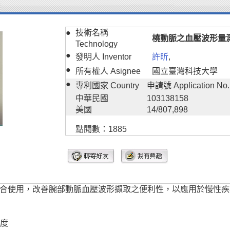
●
技術名稱
橈動脈之血壓波形量
Technology
●
發明人 Inventor
許昕
,
●
所有權人 Asignee
國立臺灣科技大學
●
專利國家 Country
申請號 Application No.
中華民國
103138158
美國
14/807,898
點閱數：1885
合使用，改善腕部動脈血壓波形擷取之便利性，以應用於慢性疾
合度