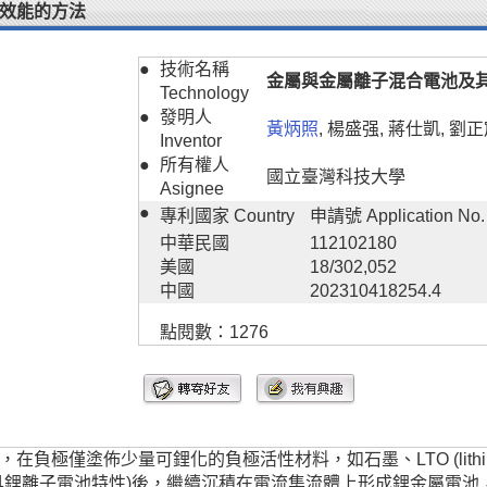
效能的方法
●
技術名稱
金屬與金屬離子混合電池及
Technology
●
發明人
黃炳照
, 楊盛强, 蔣仕凱, 劉正
Inventor
●
所有權人
國立臺灣科技大學
Asignee
●
專利國家 Country
申請號 Application No.
中華民國
112102180
美國
18/302,052
中國
202310418254.4
點閱數：1276
塗佈少量可鋰化的負極活性材料，如石墨、LTO (lithium-tit
具鋰離子電池特性)後，繼續沉積在電流集流體上形成鋰金屬電池，