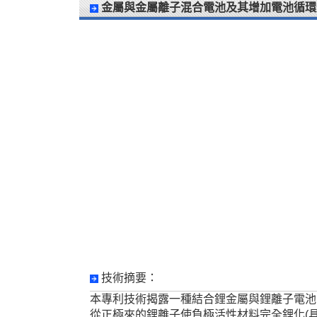
金屬與金屬離子混合電池及其增加電池循環
技術摘要：
本專利技術揭露一種結合鋰金屬與鋰離子電池，在負極僅
從正極來的鋰離子使負極活性材料完全鋰化(