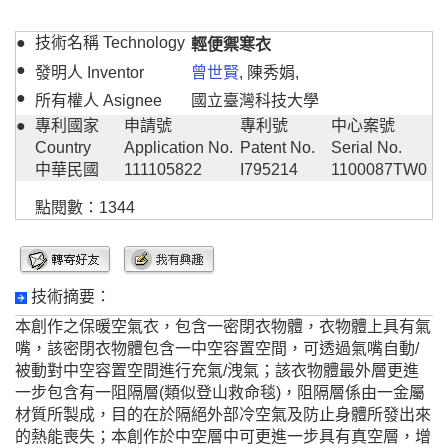
●
技術名稱 Technology
輕便禦寒衣
●
發明人 Inventor
曾世賢
, 陳秀娟,
●
所有權人 Asignee
國立臺灣科技大學
●
專利國家
申請號
專利號
中心案號
Country
Application No.
Patent No.
Serial No.
中華民國
111105822
I795214
1100087TW0
點閱數：1344
技術摘要：
本創作之保暖空氣衣，包含一密閉衣物體，衣物體上具有氣
嘴，該密閉衣物體包含一中空容置空間，可透過氣嘴自動/
被動對中空容置空間進行充氣/洩氣；該衣物體最外層更進
一步包含有一阻隔層(類似登山救命毯)，阻隔層係由一金屬
材質所製成，目的在於隔絕外部冷空氣及防止身體所發出來
的熱能喪失；本創作於中空層中可更進一步具有真空層，增