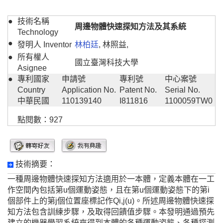
●
技術名稱
周邊物體快速探知方法及其系統
Technology
●
發明人 Inventor
林柏廷
, 林照益,
●
所有權人
國立臺灣科技大學
Asignee
●
專利國家
申請號
專利號
中心案號
Country
Application No.
Patent No.
Serial No.
中華民國
110139140
I811816
1100059TW0
點閱數：927
技術摘要：
一種周邊物體快速探知方法適用於一本體，定義本體在一工
作空間內包括第u個運動姿態，且在第u個運動姿態下的第i
個部件上的第j個位置座標記作Qi,j(u)。所述周邊物體快速探
知方法包含訓練步驟，及取得回饋值步驟。本發明通過預先
建立的機器學習系統來得到本體的各種運動姿態、各種探測