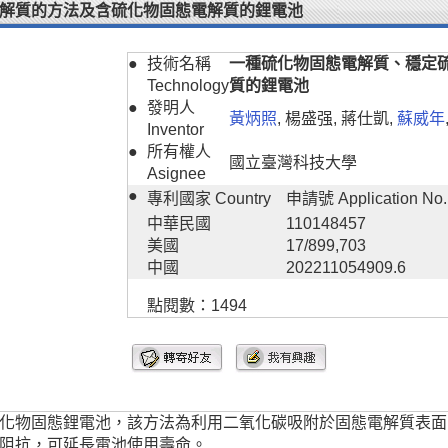
解質的方法及含硫化物固態電解質的鋰電池
●
技術名稱
一種硫化物固態電解質、穩定
Technology
質的鋰電池
●
發明人
黃炳照
, 楊盛强, 蔣仕凱,
蘇威年
Inventor
●
所有權人
國立臺灣科技大學
Asignee
●
專利國家 Country
申請號 Application No.
中華民國
110148457
美國
17/899,703
中國
202211054909.6
點閱數：1494
化物固態鋰電池，該方法為利用二氧化碳吸附於固態電解質表面
阻抗，可延長電池使用壽命。