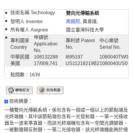
●
技術名稱 Technology
雙向光傳輸系統
●
發明人 Inventor
周錫熙
, 黃韋達,
●
所有權人 Asignee
國立臺灣科技大學
●
申請號
專利國家
專利號 Patent
中心案號
Application
Country
No.
Serial No.
No.
中華民國
108132288
I695197
1080040TW0
美國
17/009,741
US11218219B2
1080040US0
點閱數：1639
技術摘要：
一種雙向光傳輸系統，係包含有一個或一個以上的節點端及
光終端機，其中該節點端包含有一光發射器、一第一光接收
器及一波束準直器，而該光終端機包含有一空間光調變器、
一被動復歸反射器、一第二光接收器，該光終端機能夠於接