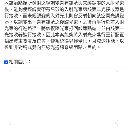
收該節點端所發射之經調變帶有訊號與未經調變的入射光束
後，能夠使經調變帶有訊號的入射光束讓該第二光接收器進
行接收，而未經調變的入射光束則會反射朝向該空間光調變
器，以調變出一帶有訊號之復歸光束，之後再平行於該入射
光束的行進路徑，將該復歸光束打回該節點端，並由該第一
光接收器進行接收，因此本案能夠將入射光束進行重新配置
輸出波束寬度及位置，使系統得以輕量化，且減少耗能，以
達到非對稱式雙向無線光通訊系統節點之目的。
相關圖片：