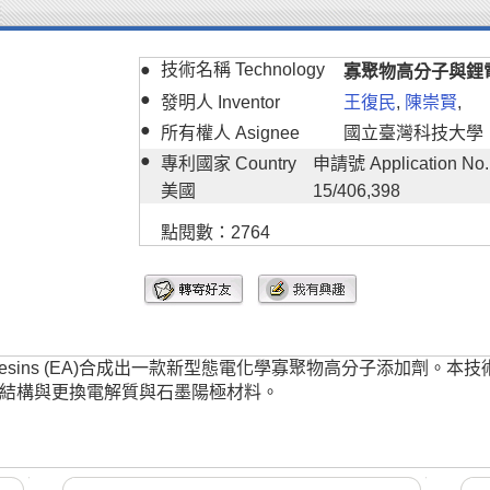
●
技術名稱 Technology
寡聚物高分子與鋰
●
發明人 Inventor
王復民
,
陳崇賢
,
●
所有權人 Asignee
國立臺灣科技大學
●
專利國家 Country
申請號 Application No.
美國
15/406,398
點閱數：2764
late resins (EA)合成出一款新型態電化學寡聚物高分子添加
結構與更換電解質與石墨陽極材料。