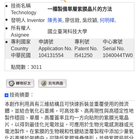
●
技術名稱
一種製備單層紫膜晶片的方法
Technology
●
發明人 Inventor
陳秀美
, 廖信銓, 吳欣穎,
何明樺
,
●
所有權人
國立臺灣科技大學
Asignee
●
專利國家
申請號
專利號
中心案號
Country
Application No.
Patent No.
Serial No.
中華民國
104131554
I541250
1040044TW0
點閱數：3011
技術摘要：
本創作利用具有三維結構且可快速拆裝並重覆使用的微流
體，並結合氧化石墨烯，可高效率、高再現性與高穩定性地
製作穩固、單層、高覆蓋率且均一方向貼附的紫膜光電晶
片，以得到最佳化光電效益，可應用於生物光電感測器或光
電池製作。在紫膜的生物親和性鍵結塗覆製程中添加少量氧
化石墨烯於架橋中，可降低紫膜堆疊情形，並使紫膜局部分