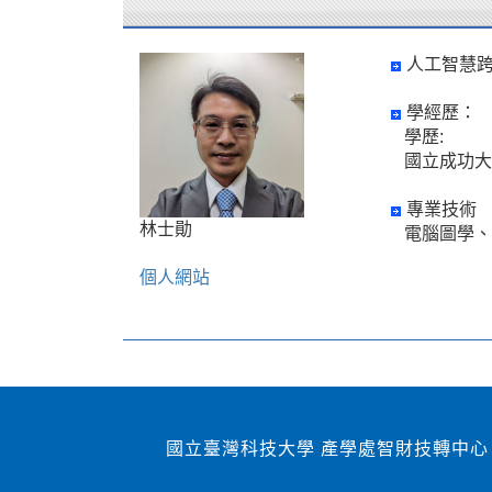
人工智慧
學經歷：
學歷:
國立成功大
專業技術
林士勛
電腦圖學、
個人網站
國立臺灣科技大學 產學處智財技轉中心 1060
2007