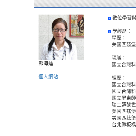
數位學習
學經歷：
學歷：
美國匹茲堡
現職：
鄭海蓮
國立台灣科
個人網站
經歷：
國立台灣科
國立台灣科
國立屏東師
瑞士蘇黎世
美國匹茲堡
美國匹茲堡
台北縣板橋