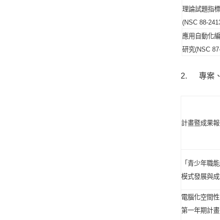
理論試題指
(NSC 88-2413
應用自動化
研究
(NSC 87-
2. 專案
計畫
暨成果報
「青少年職能
模式發展與成
電腦化空間性
第一年期計畫