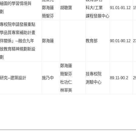
繪圖的學習情境與
鄭海蓮
胡聰寶
科大
/
工業
91.01-91.12
1
劃
簡聖芬
課程發展中心
專校院申請發展重點
學品質專案補助計畫
伴關係」
─
融合九年
鄭海蓮
教育部
90.01-90.12
2
放教育精神規劃新設
劃
鄭海蓮
簡聖芬
技專校院
研究
─
建築設計
施乃中
89.11-90.2
2
杜功仁
測驗中心
林草英