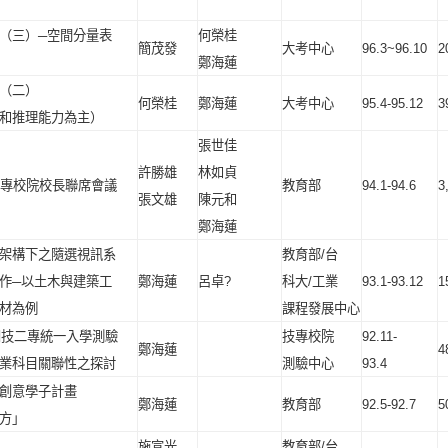
（三）─空間分量表
何榮桂
簡茂發
大考中心
96.3~96.10
2
鄭海蓮
（二）
何榮桂
鄭海蓮
大考中心
95.4-95.12
3
和推理能力為主）
張世佳
許勝雄
林如貞
專校院校長聯席會議
教育部
94.1-94.6
3
張文雄
陳元和
鄭海蓮
架構下之隨選視訊系
教育部
/
台
作
─
以土木與建築工
鄭海蓮
呂卓
?
科大
/
工業
93.1-93.12
1
材為例
課程發展中心
四技二專統一入學測驗
技專校院
92.11-
鄭海蓮
4
業科目關聯性之探討
測驗中心
93.4
創意學子計畫
鄭海蓮
教育部
92.5-92.7
5
方」
施宣光
教育部
/
台