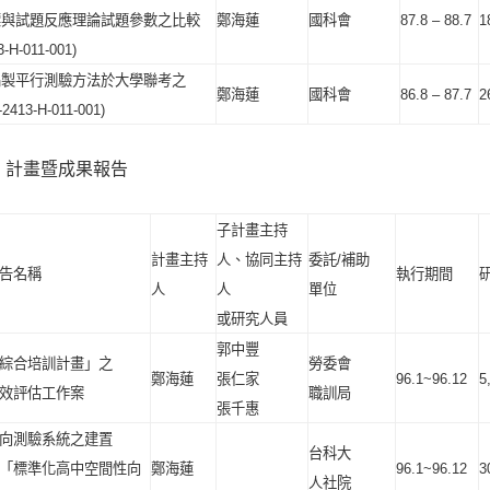
標與試題反應理論試題參數之比較
鄭海蓮
國科會
87.8 – 88.7
1
-H-011-001)
編製平行測驗方法於大學聯考之
鄭海蓮
國科會
86.8 – 87.7
2
2413-H-011-001)
、計畫暨成果報告
子計畫主持
計畫主持
人、協同主持
委託
/
補助
告
名稱
執行期間
人
人
單位
或研究人員
郭中豐
綜合培訓計畫」之
勞委會
鄭海蓮
張仁家
96.1~96.12
5
效評估工作案
職訓局
張千惠
向測驗系統之建置
台科大
「標準化高中空間性向
鄭海蓮
96.1~96.12
3
人社院