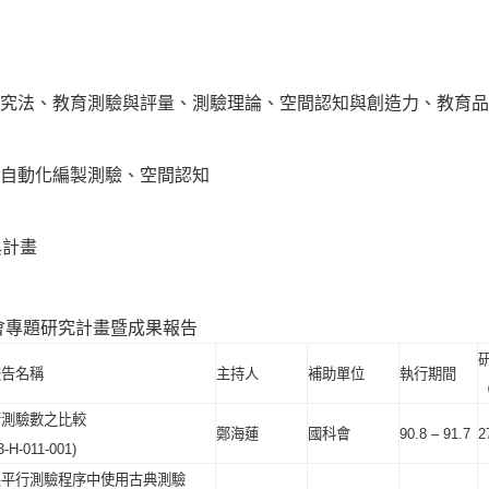
究法、教育測驗與評量、測驗理論、空間認知與創造力、教育品
自動化編製測驗、空間認知
與計畫
會專題研究計畫暨成果報告
報告
名稱
主持人
補助單位
執行期間
行測驗數之比較
鄭海蓮
國科會
90.8 – 91.7
2
-H-011-001)
製平行測驗程序中使用古典測驗