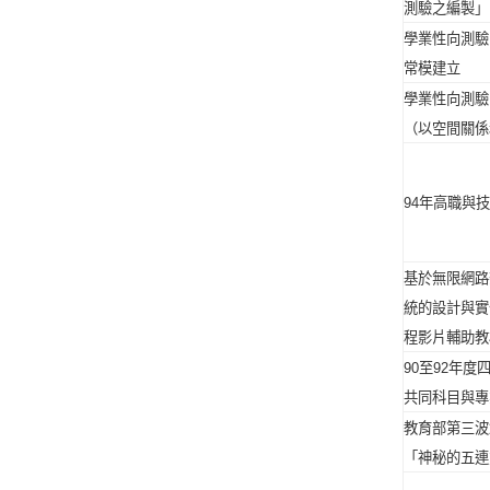
測驗之編製」
學業性向測驗
常模建立
學業性向測驗
（以空間關係
94
年高職與技
基於無限網路
統的設計與實
程影片輔助教
90
至
92
年度
共同科目與專
教育部第三波
「神秘的五連