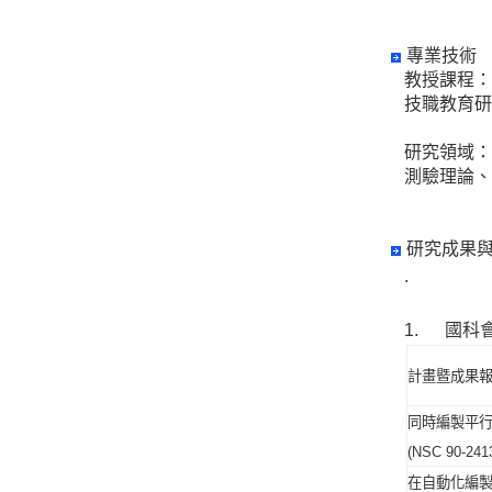
專業技術
教授課程：
技職教育研
研究領域：
測驗理論、
研究成果
.
1. 國科
計畫
暨成果
同時編製平
(NSC 90-2413
在自動化編