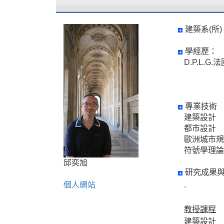
建築系(所)
學經歷：
D.P.L.
專業技術
建築設計
都市設計
歐洲城市規
符號學理論
邱奕旭
研究成果
個人網站
.
教授課程
建築設計