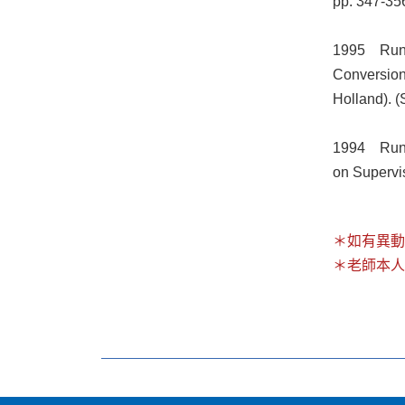
pp. 347-35
1995 Rung-
Conversion
Holland). 
1994 Rung-
on Supervi
＊如有異動
＊老師本人