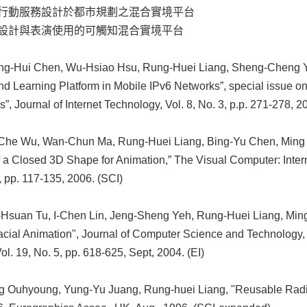
 整合行動服務設計於都市規劃之混合實境平台
 提供設計與表演使用的可觸知混合實境平台
g-Hui Chen, Wu-Hsiao Hsu, Rung-Huei Liang, Sheng-Cheng Y
nd Learning Platform in Mobile IPv6 Networks”, special issue o
s”, Journal of Internet Technology, Vol. 8, No. 3, p.p. 271-278, 2
he Wu, Wan-Chun Ma, Rung-Huei Liang, Bing-Yu Chen, Ming 
 a Closed 3D Shape for Animation,” The Visual Computer: Inter
, pp. 117-135, 2006. (SCI)
suan Tu, I-Chen Lin, Jeng-Sheng Yeh, Rung-Huei Liang, Ming 
Facial Animation", Journal of Computer Science and Technology
ol. 19, No. 5, pp. 618-625, Sept, 2004. (EI)
Ouhyoung, Yung-Yu Juang, Rung-huei Liang, "Reusable Radio