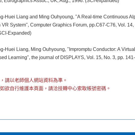
6, Eurographics Assoc., UK, Aug., 1996. (SCI-expanded)
Huei Liang and Ming Ouhyoung, "A Real-time Continuous Al
 VR System", Computer Graphics Forum, pp.C67-C76, Vol. 14
(SCI-Expanded)
Huei Liang, Ming Ouhyoung, "Impromptu Conductor: A Virtual 
sed Learning", the journal of DISPLAYS, Vol. 15, No. 3, pp. 14
，請以老師個人網站資料為準。
如欲自行維護本頁面，請洽技轉中心索取帳號密碼。