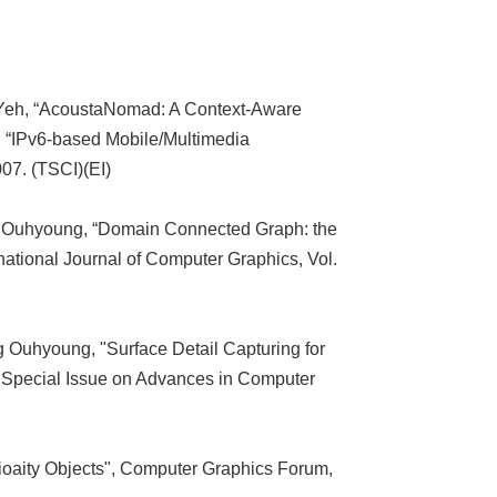
eh, “AcoustaNomad: A Context-Aware
n “IPv6-based Mobile/Multimedia
007. (TSCI)(EI)
Ouhyoung, “Domain Connected Graph: the
national Journal of Computer Graphics, Vol.
Ouhyoung, "Surface Detail Capturing for
, Special Issue on Advances in Computer
aity Objects", Computer Graphics Forum,