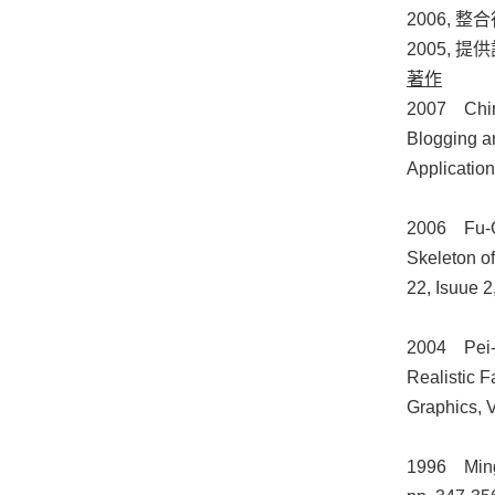
2006,
2005,
著作
2007 Chin
Blogging a
Application
2006 Fu-C
Skeleton of
22, Isuue 2
2004 Pei-H
Realistic 
Graphics, V
1996 Ming 