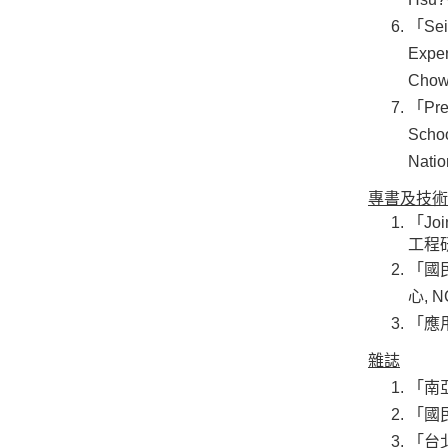
「Seis
Expe
Chow?
「Prel
Scho
Natio
專書及技術
「Joi
工程研
「國
心, N
「應用
雜誌
「南
「國
「台