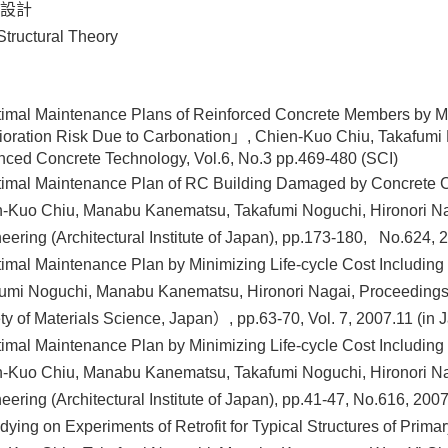
設計
tructural Theory
mal Maintenance Plans of Reinforced Concrete Members by Min
ioration Risk Due to Carbonation」, Chien-Kuo Chiu, Takafumi
ced Concrete Technology, Vol.6, No.3 pp.469-480 (SCI)
mal Maintenance Plan of RC Building Damaged by Concrete 
-Kuo Chiu, Manabu Kanematsu, Takafumi Noguchi, Hironori Naga
eering (Architectural Institute of Japan), pp.173-180, No.624, 
mal Maintenance Plan by Minimizing Life-cycle Cost Including
umi Noguchi, Manabu Kanematsu, Hironori Nagai, Proceedings
ty of Materials Science, Japan）, pp.63-70, Vol. 7, 2007.11 (in
mal Maintenance Plan by Minimizing Life-cycle Cost Including 
-Kuo Chiu, Manabu Kanematsu, Takafumi Noguchi, Hironori Nag
eering (Architectural Institute of Japan), pp.41-47, No.616, 200
ying on Experiments of Retrofit for Typical Structures of Pri