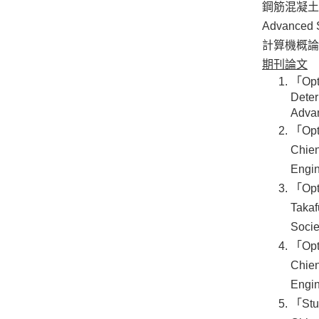
鋼筋混凝土
Advanced S
計算機概論
期刊論文
「Opti
Deter
Advan
「Opti
Chien
Engin
「Opti
Takaf
Socie
「Opti
Chien
Engin
「Stud