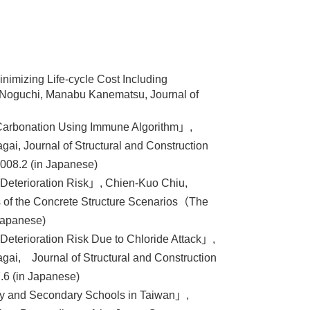
imizing Life-cycle Cost Including
 Noguchi, Manabu Kanematsu, Journal of
Carbonation Using Immune Algorithm」,
i, Journal of Structural and Construction
2008.2 (in Japanese)
 Deterioration Risk」, Chien-Kuo Chiu,
 of the Concrete Structure Scenarios（The
 Japanese)
Deterioration Risk Due to Chloride Attack」,
ai, Journal of Structural and Construction
7.6 (in Japanese)
mary and Secondary Schools in Taiwan」,