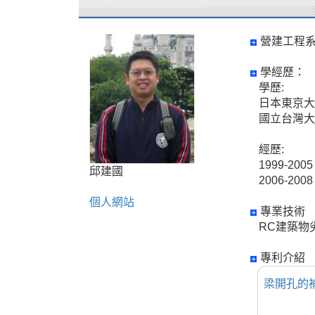
營建工程系
學經歷：
學歷:
日本東京大
國立台灣大
經歷:
1999-2
邱建國
2006-2
個人網站
專業技術
RC建築物
專利介紹
梁開孔的