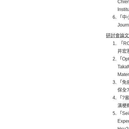
Chien
Insti
「中
Journ
研討會論文
「RC
井宏憲
「Opti
Takaf
Mater
「免疫
保全?
「?害
演梗概集
「Seis
Expe
Hsu?¬